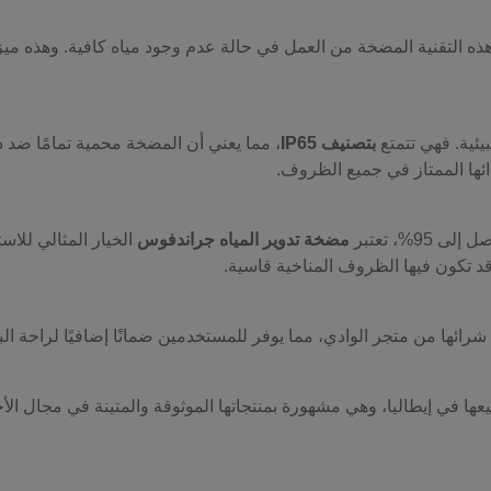
ذه التقنية المضخة من العمل في حالة عدم وجود مياه كافية. وهذه ميز
بيئية. فهي تتمتع
بتصنيف IP65
، مما يعني أن المضخة محمية تمامًا ضد دخ
دائها الممتاز في جميع الظروف.
 95%، تعتبر
مضخة تدوير المياه جراندفوس
الخيار المثالي للاس
د تكون فيها الظروف المناخية قاسية.
رائها من متجر الوادي، مما يوفر للمستخدمين ضمانًا إضافيًا لراحة البال
عها في إيطاليا، وهي مشهورة بمنتجاتها الموثوقة والمتينة في مجال ال