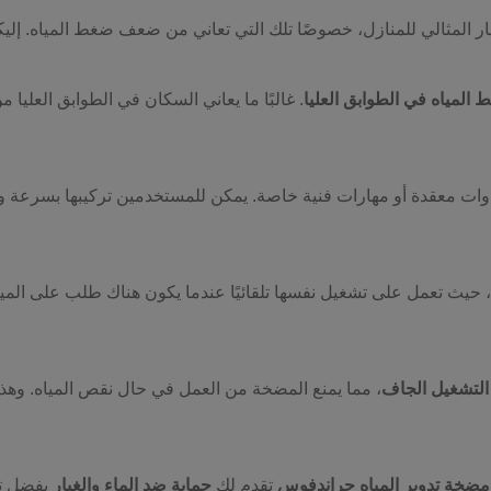
تيار المثالي للمنازل، خصوصًا تلك التي تعاني من ضعف ضغط المياه. إليك
لمياه في الطوابق العليا
. غالبًا ما يعاني السكان في الطوابق العلي
ت معقدة أو مهارات فنية خاصة. يمكن للمستخدمين تركيبها بسرعة وسهول
حيث تعمل على تشغيل نفسها تلقائيًا عندما يكون هناك طلب على الميا
التشغيل الجاف
، مما يمنع المضخة من العمل في حال نقص المياه. وه
مضخة تدوير المياه جراندفوس
تقدم لك
حماية ضد الماء والغبار