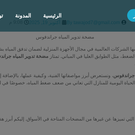
الرئيسية
المدونة
تو
9:08 م
tawajod7@gmail.com
By
أكتوبر 19, 2025
مها الشركات العالمية في مجال الأجهزة المنزلية لضمان تدفق المياه 
غط، مثل الطوابق العليا في المباني. تمتاز
مضخة تدوير المياه جران
 جراندفوس
، ونستعرض أبرز مواصفاتها الفنية، وكيفية عملها، بالإضافة إل
لحياة اليومية للمنازل التي تعاني من ضعف ضغط المياه، خصوصًا في الط
تي تميزها عن غيرها من المضخات المتاحة في الأسواق. إليكم أبرز هذه 