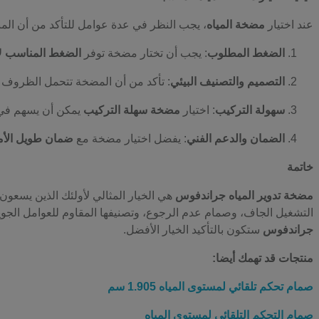
عند اختيار
مضخة المياه
، يجب النظر في عدة عوامل للتأكد من أن المنت
الضغط المطلوب
: يجب أن تختار مضخة توفر
الضغط المناسب
ل
التصميم والتصنيف البيئي
: تأكد من أن المضخة تتحمل الظروف ا
سهولة التركيب
: اختيار
مضخة سهلة التركيب
يمكن أن يسهم في 
الضمان والدعم الفني
: يفضل اختيار مضخة مع
ضمان طويل الأم
خاتمة
مضخة تدوير المياه جراندفوس
هي الخيار المثالي لأولئك الذين يسعو
التشغيل الجاف، وصمام عدم الرجوع، وتصنيفها المقاوم للعوامل الج
جراندفوس
ستكون بالتأكيد الخيار الأفضل.
منتجات قد تهمك أيضا:
صمام تحكم تلقائي لمستوى المياه 1.905 سم
صمام التحكم التلقائي لمستوى المياه