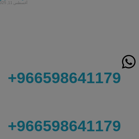
أغسطس 11, 2025
966598641179+
966598641179+