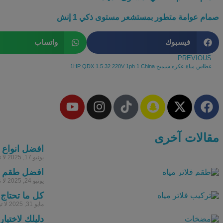
صمام عوامة متطور بمستشعر مستوى ذكي 1 إنش
فيسبوك
واتساب
PREVIOUS
غطاس مياة عكره شيميج 1HP QDX 1.5 32 220V 1ph 1 China
مقالات آخرى
افضل انواع ف
يونيو 17, 2025
لا 
أفضل طقم فلا
يونيو 24, 2025
لا 
كل ما تحتاج 
مايو 31, 2025
لا ت
دليلك لاختيا