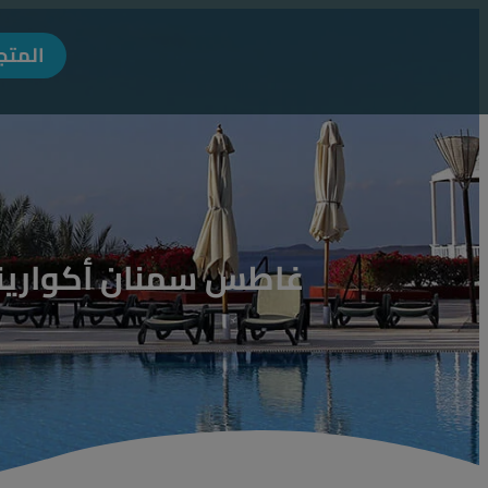
المتج
غاطس سمنان أكوارينا – 2 حصان إيطالي: الحل المثالي لضخ المياه م