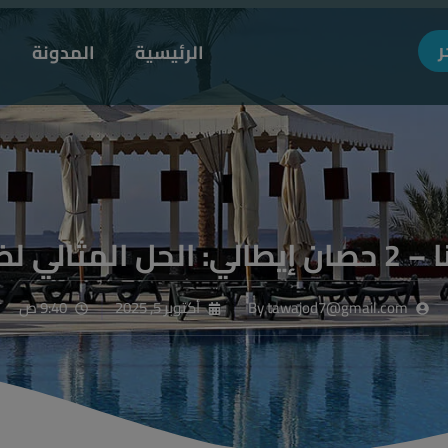
MODAL-CHECK
ر
الرئيسية
المدونة
ن الخزانات
tawajod7@gmail.com
By
أكتوبر 5, 2025
9:40 ص