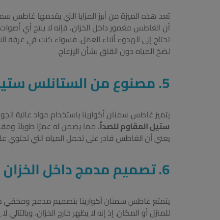
تعد هذه الميزة من أبرز المزايا التي يقدمها غاطس سم
أن الغاطس مغمور داخل الخزان، فإنه لا ينتج أي أصوات مز
تحتاج إلى الهدوء أثناء العمل. فسواء كنت في غرفة ا
لضخ المياه دون القلق بشأن الإزعاج.
5.
مصنوع من الستانلس ستيل 
يتميز غاطس سمنان أكوارينا باستخدام مواد عالية ا
ستيل المقاوم للصدأ
، مما يضمن له عمرًا طويلاً ومق
يعني أن الغاطس قادر على تحمل المياه التي تحتوي على 
6.
تصميم مدمج داخل الخزان
يتمتع غاطس سمنان أكوارينا بتصميم مدمج ومخفي داخ
للمنزل أو المكان. إذ إنه لا يظهر خارج الخزان، وبالت