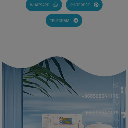
WHATSAPP
PINTEREST
TELEGRAM
966598641179+
966598641179+