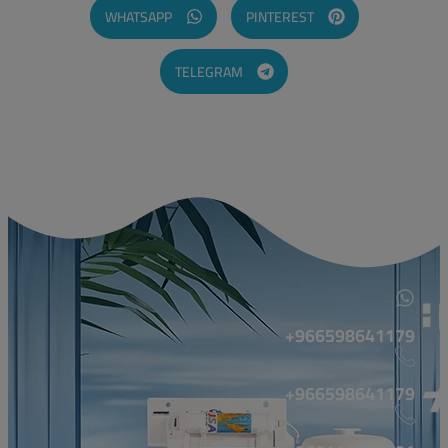
WHATSAPP
PINTEREST
TELEGRAM
966598641179+
966598641179+