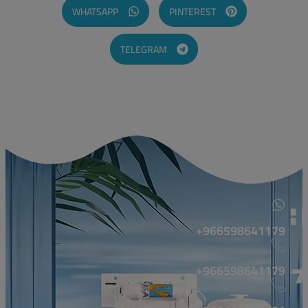
WHATSAPP
PINTEREST
TELEGRAM
966598641179+
966598641179+