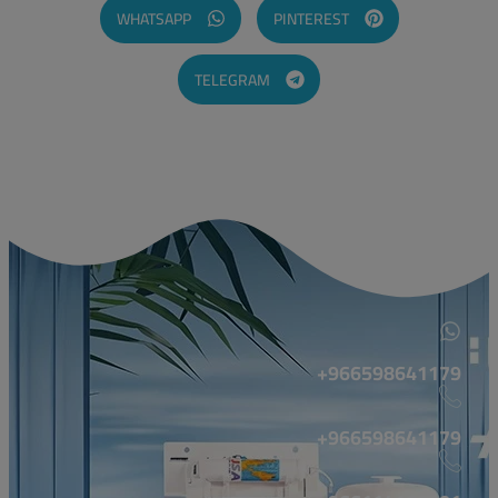
WHATSAPP
PINTEREST
TELEGRAM
966598641179+
966598641179+