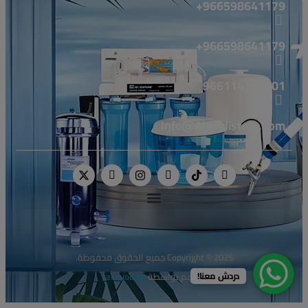
966598641179+
966598641179+
966114160001
Info@alwadistore.com
Copyright © 2025 جميع الحقوق محفوظة.
دردش معنا!
مصمم بواسطة
tawajod.ae