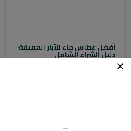
أفضل غطاس ماء للآبار العميقة:
دليل الشراء الشامل
نوفمبر 21, 2025
لا توجد تعليقات
مع تزايد الاعتماد على الآبار العميقة في البيوت
والمزارع والاستراحات، أصبح غطاس الماء الجهاز
الأساسي لضمان استخراج