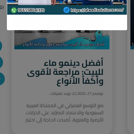
الأ
أفضل دينمو ماء
للبيت: مراجعة لأقوى
وأكفأ الأنواع
نوفمبر 21, 2025
لا توجد تعليقات
مع التوسع العمراني في المملكة العربية
السعودية والاعتماد المتزايد على الخزانات
الأرضية والعلوية، أصبحت الحاجة إلى اختيار