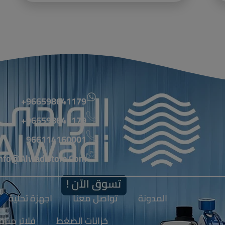
966598641179+
966598641179+
966114160001
nfo@alwadistore.com
المدونة
تواصل معنا
اجهزة تحلية
خزانات الضغط
فلاتر مياة