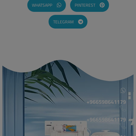
WHATSAPP
PINTEREST
TELEGRAM
966598641179+
966598641179+