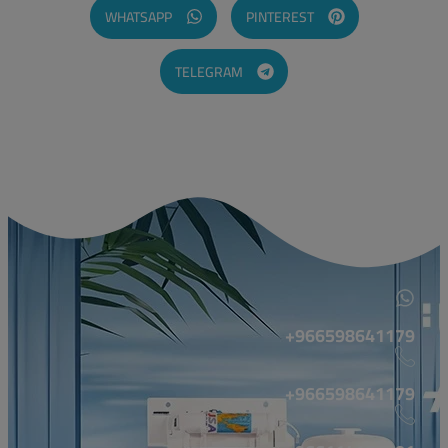
WHATSAPP
PINTEREST
TELEGRAM
966598641179+
966598641179+