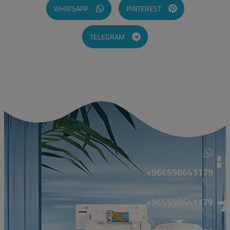
WHATSAPP
PINTEREST
TELEGRAM
966598641179+
966598641179+