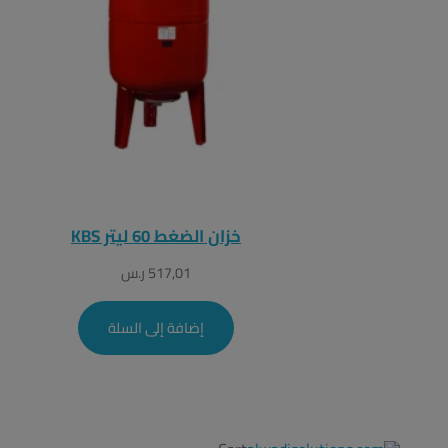
خزان الضغط 60 ليتر KBS
517,01
ر.س
إضافة إلى السلة