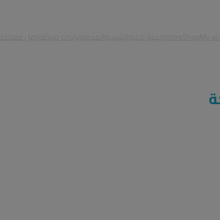
My ac
Shop
store
اجهزة تحلية
الرئيسية
المدونة
برادات مياة
تواصل معنا
خدم
ة