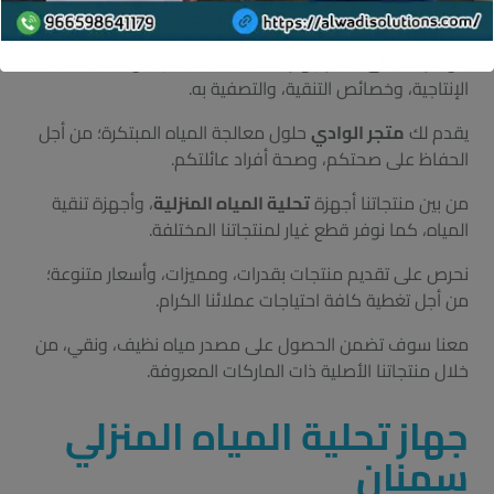
المياه، وتحويلها إلى مياه صالحة للاستهلاك.
كن حريصًا على اختيار جهاز تحلية مياه مناسب من حيث السعة
الإنتاجية، وخصائص التنقية، والتصفية به.
يقدم لك
متجر الوادي
حلول معالجة المياه المبتكرة؛ من أجل
الحفاظ على صحتكم، وصحة أفراد عائلتكم.
من بين منتجاتنا أجهزة
تحلية المياه المنزلية
، وأجهزة تنقية
المياه، كما نوفر قطع غيار لمنتجاتنا المختلفة.
نحرص على تقديم منتجات بقدرات، ومميزات، وأسعار متنوعة؛
من أجل تغطية كافة احتياجات عملائنا الكرام.
معنا سوف تضمن الحصول على مصدر مياه نظيف، ونقي، من
خلال منتجاتنا الأصلية ذات الماركات المعروفة.
جهاز تحلية المياه المنزلي
سمنان