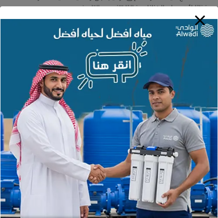
نظرًا لأن مياه الخزانات غالبًا تتنسم بالتلوث.
فقد تتسبب مياه الخزانات في بعض الأضرار الصحية؛ نتيجة مادة
“الليجونيلا” الموجودة في المياه الراكدة.
فقد تتسبب بكتيريا الليجونيلا في الإصابة بخطر الالتهاب الرئوي،
ومشكلات في الجهاز التنفسي، والرئتين.
ولذلك، ينصح بالقيام بدورة تنظيفية دورية للخزانات؛ من أجل منع
انتشار بكتيريا الليجونيلا الخطيرة.
قد يساعدك تركيب جهاز تحلية في تنقية مياه الخزانات، وإزالة
الأملاح، والمعادن الثقيلة المتواجدة بها.
علاوة على ذلك، فقد يساعد جهاز تحلية المياه في تحسين
جودة المياه، ورائحتها؛ لتصبح أفضل عند الاستخدام.
وبناءً على ذلك، إذا كان مصدر المياه الأساسي لك هو مياه
خزانات، فقد تحتاج إلى جهاز
تحلية المياه المنزلية
.
حيث يساعدك الجهاز في إزالة المعادن الثقيلة، والأملاح، وتطهير