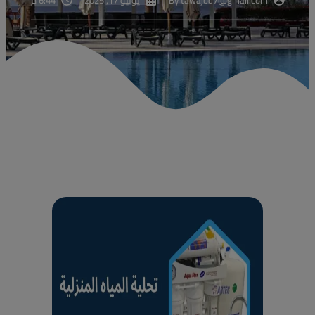
tawajod7@gmail.com
By
يونيو 17, 2025
6:44 م