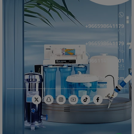
966598641179+
966598641179+
966114160001
Info@alwadistore.com